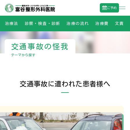
ご予約
治療法
診察・検査・診断
治療の流れ
治療費
文責
交通事故の怪我
テーマから探す
交通事故に遭われた患者様へ