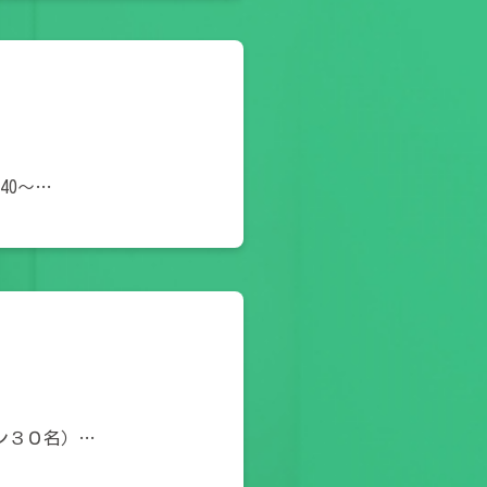
40～…
ン３０名）…